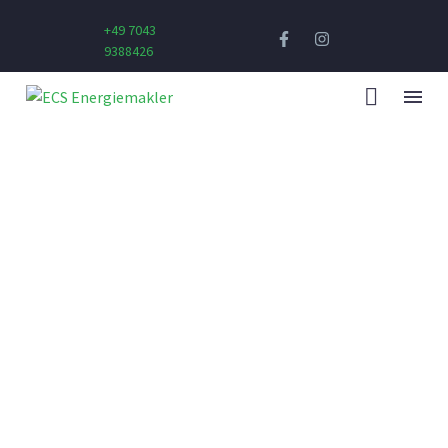
+49 7043
9388426
HAUSVERWALTUNGEN
EFFIZIENZ STEIGERN UND KOSTEN SENKEN