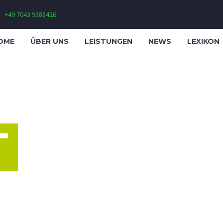
+49 7043 9388426
OME
ÜBER UNS
LEISTUNGEN
NEWS
LEXIKON
T