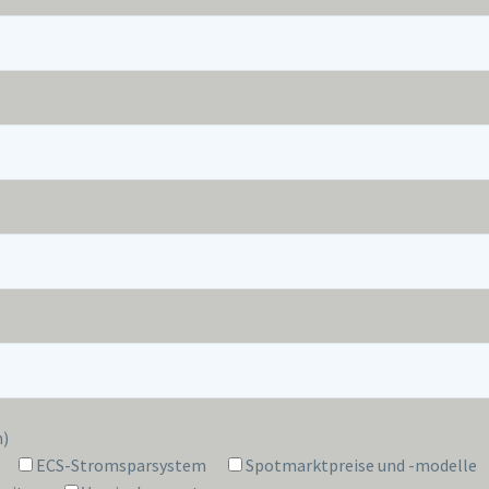
n)
ECS-Stromsparsystem
Spotmarktpreise und -modelle