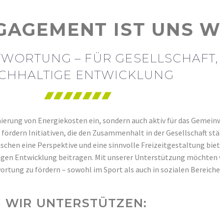
ber 80 Hotels in
Über 250 produzie
Betreuung
Betriebe
GAGEMENT IST UNS W
ORTUNG – FÜR GESELLSCHAFT, 
CHHALTIGE ENTWICKLUNG
imierung von Energiekosten ein, sondern auch aktiv für das Gemein
ördern Initiativen, die den Zusammenhalt in der Gesellschaft st
hen eine Perspektive und eine sinnvolle Freizeitgestaltung bieten
igen Entwicklung beitragen. Mit unserer Unterstützung möchten 
ortung zu fördern – sowohl im Sport als auch in sozialen Bereiche
WIR UNTERSTÜTZEN: