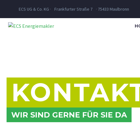
ECS UG & Co. KG · Frankfurter Straße 7 · 75433 Maulbronn
H
KONTAK
WIR SIND GERNE FÜR SIE DA