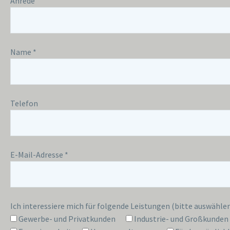
Anrede
Name
*
Telefon
E-Mail-Adresse
*
Ich interessiere mich für folgende Leistungen (bitte auswähle
Gewerbe- und Privatkunden
Industrie- und Großkunden