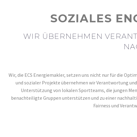
Über 50
Ü
Hausverwaltungen
SOZIALES EN
WIR ÜBERNEHMEN VERANTW
NA
Wir, die ECS Energiemakler, setzen uns nicht nur für die Opt
und sozialer Projekte übernehmen wir Verantwortung und f
Unterstützung von lokalen Sportteams, die jungen Mensc
benachteiligte Gruppen unterstützen und zu einer nachhalt
Fairness und Verantw