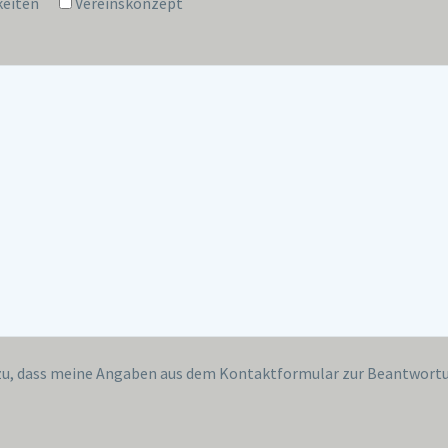
keiten
Vereinskonzept
u, dass meine Angaben aus dem Kontaktformular zur Beantwort