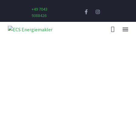
+49 7043
9388426
BUSINESS BUILDING
WE BUILD YOUR DREAMS