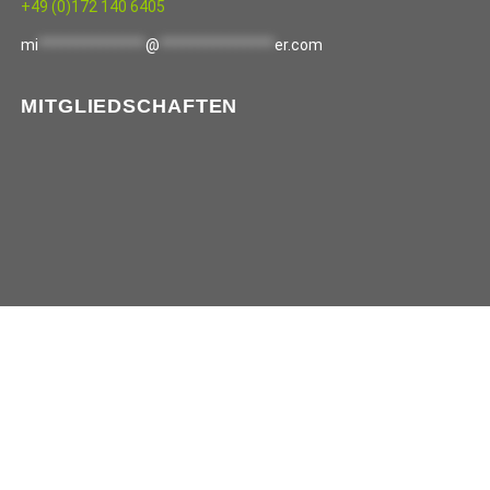
+49 (0)172 140 6405
mi
**************
@
***************
er.com
MITGLIEDSCHAFTEN