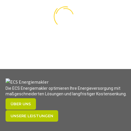
Lorem ipsum dolor sit
Lorem ipsum dolor sit
amet, consectetur
amet, consectetur
adipisicing elit.
adipisicing elit.
Die ECS Energiemakler optimieren Ihre Energieversorgung mit
maßgeschneiderten Lösungen und langfristiger Kostensenkung.
ÜBER UNS
UNSERE LEISTUNGEN