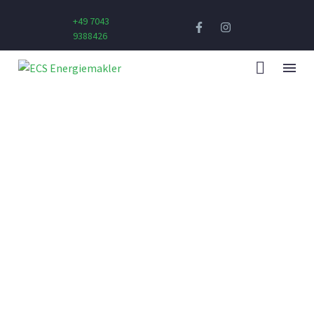
+49 7043
9388426
BUSINESS BUILDING
WE BUILD YOUR DREAMS