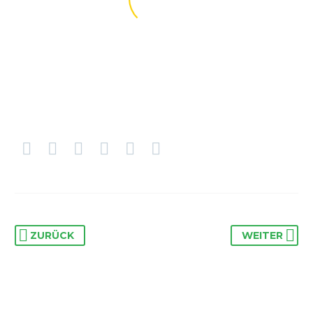
BUSINESS
BUSINESS
BUILDING
BUILDING
(DEMO)
(DEMO)
ZURÜCK
WEITER
Lorem ipsum dolor sit
Lorem ipsum dolor sit
amet, consectetur
amet, consectetur
adipisicing elit.
adipisicing elit.