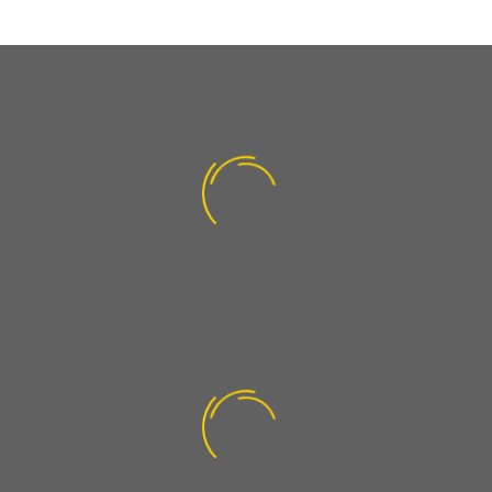
BUSINESS
BUSINESS
BUILDING
BUILDING
(DEMO)
(DEMO)
Lorem ipsum dolor sit
Lorem ipsum dolor sit
0
amet, consectetur
amet, consectetur
adipisicing elit.
adipisicing elit.
Über 50 Hausverwaltungen