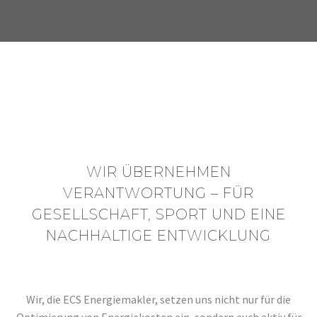
0
BUSINESS
BUSINESS
BUILDING
BUILDING
Mehr als 140 Handwerksbetriebe
(DEMO)
(DEMO)
SOZIALES ENGAGEMENT
Lorem ipsum dolor sit
Lorem ipsum dolor sit
IST UNS WICHTIG.
amet, consectetur
amet, consectetur
adipisicing elit.
adipisicing elit.
WIR ÜBERNEHMEN
VERANTWORTUNG – FÜR
GESELLSCHAFT, SPORT UND EINE
NACHHALTIGE ENTWICKLUNG
Wir, die ECS Energiemakler, setzen uns nicht nur für die
BUSINESS
BUSINESS
Optimierung von Energiekosten ein, sondern auch aktiv für