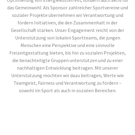
BUILDING
BUILDING
das Gemeinwohl. Als Sponsor zahlreicher Sportvereine und
sozialer Projekte übernehmen wir Verantwortung und
(DEMO)
(DEMO)
fördern Initiativen, die den Zusammenhalt in der
Gesellschaft stärken. Unser Engagement reicht von der
Lorem ipsum dolor sit
Lorem ipsum dolor sit
Unterstützung von lokalen Sportteams, die jungen
amet, consectetur
amet, consectetur
Menschen eine Perspektive und eine sinnvolle
adipisicing elit.
adipisicing elit.
Freizeitgestaltung bieten, bis hin zu sozialen Projekten,
die benachteiligte Gruppen unterstützen und zu einer
nachhaltigen Entwicklung beitragen. Mit unserer
Unterstützung möchten wir dazu beitragen, Werte wie
Teamgeist, Fairness und Verantwortung zu fördern –
sowohl im Sport als auch in sozialen Bereichen.
BUSINESS
BUSINESS
WIR UNTERSTÜTZEN:
BUILDING
BUILDING
(DEMO)
(DEMO)